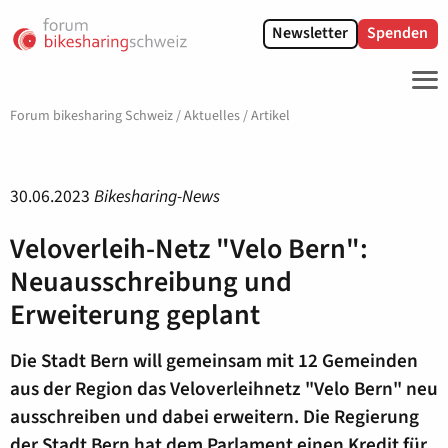
Newsletter
Spenden
ME
Forum bikesharing Schweiz
/
Aktuelles
/
Artikel
30.06.2023
Bikesharing-News
Veloverleih-Netz "Velo Bern":
Neuausschreibung und
Erweiterung geplant
Die Stadt Bern will gemeinsam mit 12 Gemeinden
aus der Region das Veloverleihnetz "Velo Bern" neu
ausschreiben und dabei erweitern. Die Regierung
der Stadt Bern hat dem Parlament einen Kredit für