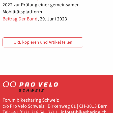
2022 zur Prüfung einer gemeinsamen
Mobilitätsplattform
Beitrag Der Bund
, 29. Juni 2023
URL kopieren und Artikel teilen
Forum bikesharing Schweiz
c/o Pro Velo Schweiz | Birkenweg 61 | CH-3013 Bern
Tel: +41 (0)31 318 54 17/11 |
info(at)bikesharing.ch