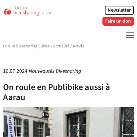
Newsletter
Faire un don
ME
Forum bikesharing Suisse
/
Actualité
/
Article
10.07.2024
Nouveautés Bikesharing
On roule en Publibike aussi à
Aarau