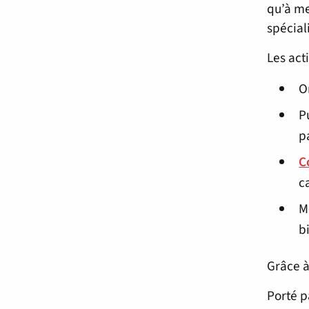
qu’à me
spécial
Les act
O
P
p
C
c
M
b
Grâce à
Porté p