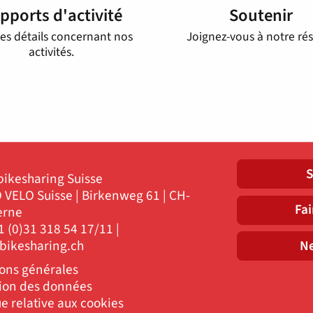
pports d'activité
Soutenir
les détails concernant nos
Joignez-vous à notre ré
activités.
S
ikesharing Suisse
 VELO Suisse | Birkenweg 61 | CH-
Fai
erne
41 (0)31 318 54 17/11 |
Ne
)bikesharing.ch
ons générales
tion des données
ue relative aux cookies