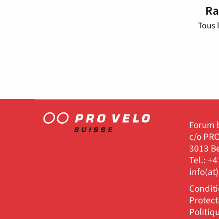
Ra
Tous 
Forum b
c/o PRO
3013 B
Tel.: +
info(at
Conditi
Protec
Politiq