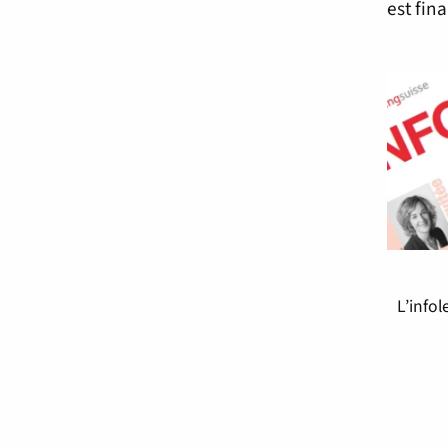
est fin
L’infol