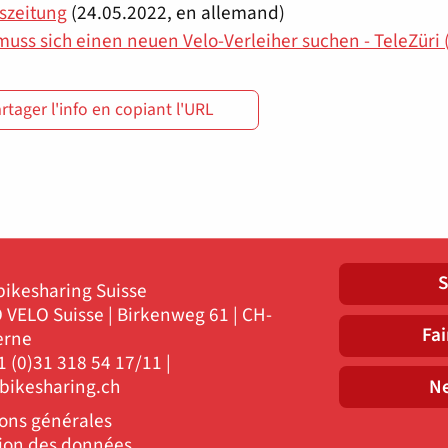
szeitung
(24.05.2022, en allemand)
muss sich einen neuen Velo-Verleiher suchen - TeleZüri (
rtager l'info en copiant l'URL
S
ikesharing Suisse
 VELO Suisse | Birkenweg 61 | CH-
Fai
erne
41 (0)31 318 54 17/11 |
Ne
)bikesharing.ch
ons générales
tion des données