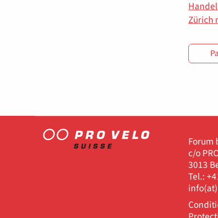
Handel
Zürich 
Pa
Forum b
c/o PRO
3013 B
Tel.: +
info(at
Conditi
Protec