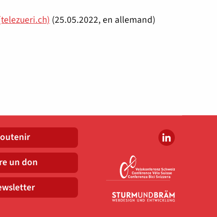
telezueri.ch)
(25.05.2022, en allemand)
outenir
re un don
wsletter