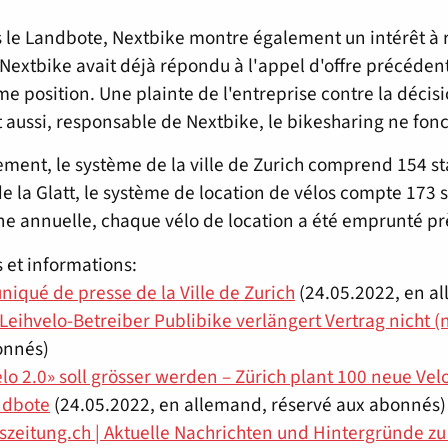
 le Landbote, Nextbike montre également un intérêt à ré
 Nextbike avait déjà répondu à l'appel d'offre précédent 
e position. Une plainte de l'entreprise contre la décis
 aussi, responsable de Nextbike, le bikesharing ne fon
ement, le système de la ville de Zurich comprend 154 st
de la Glatt, le système de location de vélos compte 173 s
 annuelle, chaque vélo de location a été emprunté près
 et informations:
qué de presse de la Ville de Zurich
(24.05.2022, en a
 Leihvelo-Betreiber Publibike verlängert Vertrag nicht (
onnés)
elo 2.0» soll grösser werden – Zürich plant 100 neue Velo
ndbote
(24.05.2022, en allemand, réservé aux abonnés)
zeitung.ch | Aktuelle Nachrichten und Hintergründe zu W