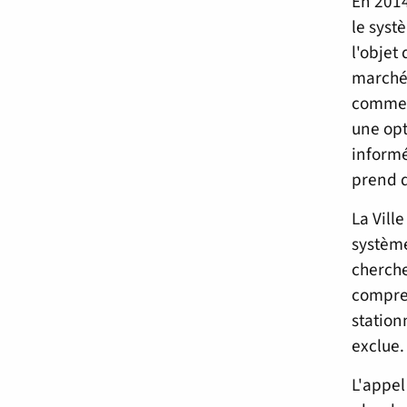
En 2014
le syst
l'objet
marché.
commenc
une opt
informé
prend 
La Vill
système
cherche
compren
station
exclue.
L'appel