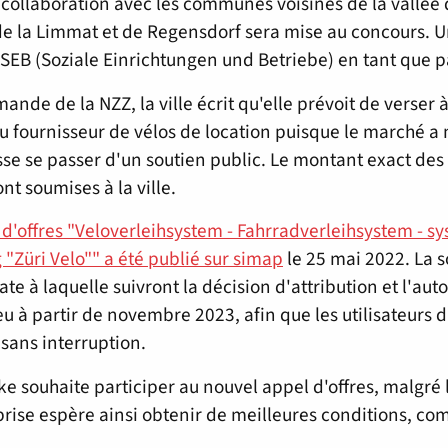
a collaboration avec les communes voisines de la vallée 
de la Limmat et de Regensdorf sera mise au concours. Un
 SEB (Soziale Einrichtungen und Betriebe) en tant que p
mande de la NZZ, la ville écrit qu'elle prévoit de verser
 fournisseur de vélos de location puisque le marché a 
sse se passer d'un soutien public. Le montant exact des
ont soumises à la ville.
 d'offres "Veloverleihsystem - Fahrradverleihsystem - sy
 "Züri Velo"" a été publié sur simap
le 25 mai 2022. La s
ate à laquelle suivront la décision d'attribution et l'aut
ieu à partir de novembre 2023, afin que les utilisateurs d
 sans interruption.
ke souhaite participer au nouvel appel d'offres, malgré 
prise espère ainsi obtenir de meilleures conditions, co