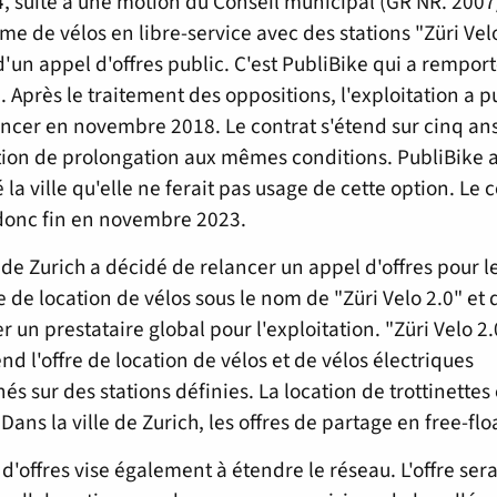
, suite à une motion du Conseil municipal (GR NR. 2007
ème de vélos en libre-service avec des stations "Züri Velo
 d'un appel d'offres public. C'est PubliBike qui a remport
 Après le traitement des oppositions, l'exploitation a p
er en novembre 2018. Le contrat s'étend sur cinq an
ion de prolongation aux mêmes conditions. PubliBike 
 la ville qu'elle ne ferait pas usage de cette option. Le 
donc fin en novembre 2023.
e de Zurich a décidé de relancer un appel d'offres pour l
 de location de vélos sous le nom de "Züri Velo 2.0" et 
r un prestataire global pour l'exploitation. "Züri Velo 2.
d l'offre de location de vélos et de vélos électriques
nés sur des stations définies. La location de trottinettes
 Dans la ville de Zurich, les offres de partage en free-fl
 d'offres vise également à étendre le réseau. L'offre sera