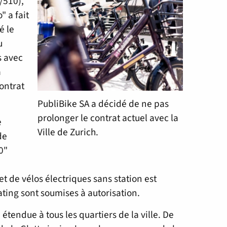
/510),
" a fait
é le
u
s avec
a
contrat
PubliBike SA a décidé de ne pas
prolonger le contrat actuel avec la
e
Ville de Zurich.
de
0"
 et de vélos électriques sans station est
oating sont soumises à autorisation.
 étendue à tous les quartiers de la ville. De