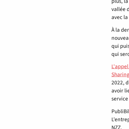
plus, l
vallée 
avec la
À la de
nouveau
qui pui
qui ser
L'appel
Sharing
2022, d
avoir l
service
PubliBi
L'entre
NZZ.