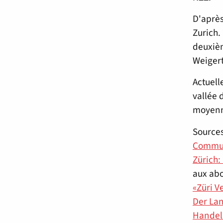
D'après
Zurich.
deuxièm
Weigert
Actuell
vallée 
moyenne
Sources
Communi
Zürich:
aux ab
«Züri V
Der La
Handels