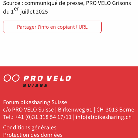
Source : communiqué de presse, PRO VELO Grisons
er
du 1
juillet 2025
Partager l'info en copiant l'URL
Forum bikesharing Suisse
c/o PRO VELO Suisse | Birkenweg 61 | CH-3013 Berne
Tel.: +41 (0)31 318 54 17/11 |
info(at)bikesharing.ch
Conditions générales
Protection des données