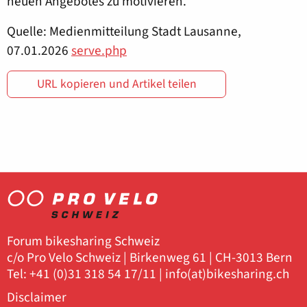
neuen Angebotes zu motivieren.
Quelle: Medienmitteilung Stadt Lausanne,
07.01.2026
serve.php
URL kopieren und Artikel teilen
Forum bikesharing Schweiz
c/o Pro Velo Schweiz | Birkenweg 61 | CH-3013 Bern
Tel: +41 (0)31 318 54 17/11 |
info(at)bikesharing.ch
Disclaimer