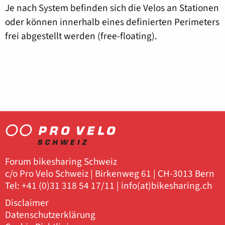
Je nach System befinden sich die Velos an Stationen
oder können innerhalb eines definierten Perimeters
frei abgestellt werden (free-floating).
Forum bikesharing Schweiz
c/o Pro Velo Schweiz | Birkenweg 61 | CH-3013 Bern
Tel: +41 (0)31 318 54 17/11 |
info(at)bikesharing.ch
Disclaimer
Datenschutzerklärung